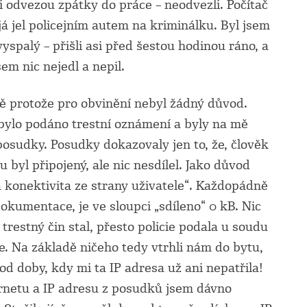
ji odvezou zpátky do práce – neodvezli. Počítač
já jel policejním autem na kriminálku. Byl jsem
spalý – přišli asi před šestou hodinou ráno, a
sem nic nejedl a nepil.
ě protože pro obvinění nebyl žádný důvod.
i bylo podáno trestní oznámení a byly na mě
osudky. Posudky dokazovaly jen to, že, člověk
 byl připojený, ale nic nesdílel. Jako důvod
 konektivita ze strany uživatele“. Každopádně
dokumentace, je ve sloupci „sdíleno“ 0 kB. Nic
restný čin stal, přesto policie podala u soudu
e. Na základě ničeho tedy vtrhli nám do bytu,
d doby, kdy mi ta IP adresa už ani nepatřila!
ernetu a IP adresu z posudků jsem dávno