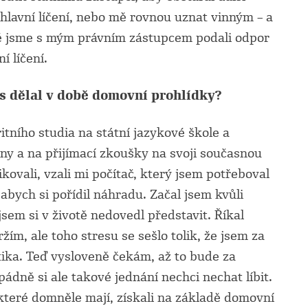
 hlavní líčení, nebo mě rovnou uznat vinným – a
dně jsme s mým právním zástupcem podali odpor
í líčení.
os dělal v době domovní prohlídky?
ního studia na státní jazykové škole a
tiny a na přijímací zkoušky na svoji současnou
ovali, vzali mi počítač, který jsem potřeboval
 abych si pořídil náhradu. Začal jsem kvůli
jsem si v životě nedovedl představit. Říkal
žím, ale toho stresu se sešlo tolik, že jsem za
tika. Teď vysloveně čekám, až to bude za
ádně si ale takové jednání nechci nechat líbit.
 které domněle mají, získali na základě domovní