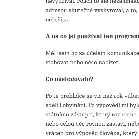
nevyužíval. Policii to ale nezajímalo
adresou skutečně vyskytoval, a to,
neřešila.
A na co jsi používal ten progra
Měl jsem ho za účelem komunikace, 
stahovat nebo něco nabízet.
Co následovalo?
Po té prohlídce se víc než rok vůb
sdělili obvinění. Po výpovědi mi byl
státnímu zástupci, který rozhodne. 
nebo celou věc rovnou zastaví, ne
vrácen pro výpověď člověka, který 