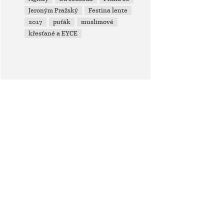
Jeroným Pražský
Festina lente
2017
puťák
muslimové
křesťané a EYCE