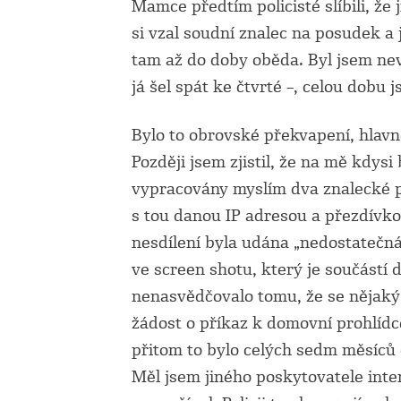
Mamce předtím policisté slíbili, že 
si vzal soudní znalec na posudek a 
tam až do doby oběda. Byl jsem nevy
já šel spát ke čtvrté –, celou dobu j
Bylo to obrovské překvapení, hlavn
Později jsem zjistil, že na mě kdys
vypracovány myslím dva znalecké p
s tou danou IP adresou a přezdívkou
nesdílení byla udána „nedostatečná
ve screen shotu, který je součástí 
nenasvědčovalo tomu, že se nějaký t
žádost o příkaz k domovní prohlídc
přitom to bylo celých sedm měsíců o
Měl jsem jiného poskytovatele int