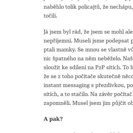
naběhlo tolik policajtů, že nechápu,
točili.
Já jsem byl rád, že jsem se mohl ale
nepříjemní. Museli jsme podepsat p
ptali mamky. Se mnou se vlastně vůb
nic špatného na něm neběželo. Naš
sloužit ke sdílení na P2P sítích. T
že se z toho počítače skutečně něc
instant messaging s přezdívkou, po
sítích, a to stačilo. Na závěr počítač
zapomněli. Musel jsem jim půjčit ob
A pak?