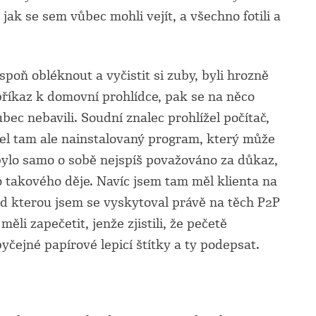
 jak se sem vůbec mohli vejít, a všechno fotili a
spoň obléknout a vyčistit si zuby, byli hrozně
říkaz k domovní prohlídce, pak se na něco
ec nebavili. Soudní znalec prohlížel počítač,
el tam ale nainstalovaný program, který může
o bylo samo o sobě nejspíš považováno za důkaz,
o takového děje. Navíc jsem tam měl klienta na
d kterou jsem se vyskytoval právě na těch P2P
 měli zapečetit, jenže zjistili, že pečetě
yčejné papírové lepicí štítky a ty podepsat.