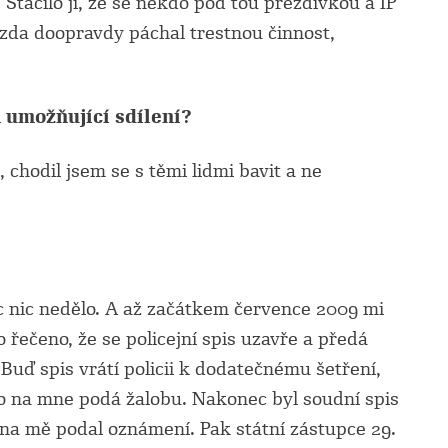
. Stačilo jí, že se někdo pod tou přezdívkou a IP
 zda doopravdy páchal trestnou činnost,
m umožňující sdílení?
chodil jsem se s těmi lidmi bavit a ne
ec nic nedělo. A až začátkem července 2009 mi
o řečeno, že se policejní spis uzavře a předá
Buď spis vrátí policii k dodatečnému šetření,
bo na mne podá žalobu. Nakonec byl soudní spis
na mě podal oznámení. Pak státní zástupce 29.