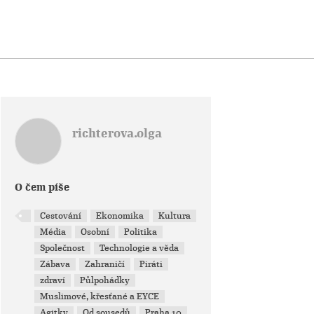
richterova.olga
O čem píše
Cestování
Ekonomika
Kultura
Média
Osobní
Politika
Společnost
Technologie a věda
Zábava
Zahraničí
Piráti
zdraví
Půlpohádky
Muslimové, křesťané a EYCE
Agitky
Od sousedů
Praha 10