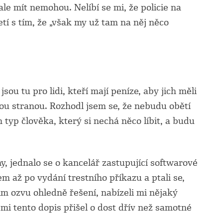
le mít nemohou. Nelíbí se mi, že policie na
tí s tím, že „však my už tam na něj něco
ou tu pro lidi, kteří mají peníze, aby jich měli
jdou stranou. Rozhodl jsem se, že nebudu obětí
typ člověka, který si nechá něco líbit, a budu
ny, jednalo se o kancelář zastupující softwarové
m až po vydání trestního příkazu a ptali se,
im ozvu ohledně řešení, nabízeli mi nějaký
 mi tento dopis přišel o dost dřív než samotné