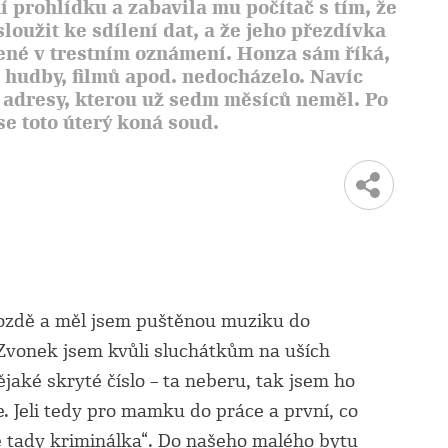
 prohlídku a zabavila mu počítač s tím, že
loužit ke sdílení dat, a že jeho přezdívka
ené v trestním oznámení. Honza sám říká,
í hudby, filmů apod. nedocházelo. Navíc
P adresy, kterou už sedm měsíců neměl. Po
se toto úterý koná soud.
pozdě a měl jsem puštěnou muziku do
 Zvonek jsem kvůli sluchátkům na uších
ějaké skryté číslo – ta neberu, tak jsem ho
ie. Jeli tedy pro mamku do práce a první, co
 je tady kriminálka“. Do našeho malého bytu