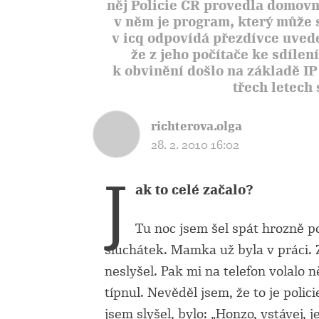
něj Policie ČR provedla domovní
v něm je program, který může s
v icq odpovídá přezdívce uved
že z jeho počítače ke sdílen
k obvinění došlo na základě I
třech letech 
richterova.olga
28. 2. 2010 16:02
J
ak to celé začalo?
Tu noc jsem šel spát hrozně 
sluchátek. Mamka už byla v práci.
neslyšel. Pak mi na telefon volalo n
típnul. Nevěděl jsem, že to je polic
jsem slyšel, bylo: „Honzo, vstávej,