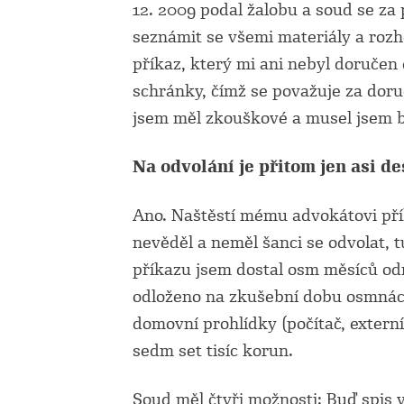
12. 2009 podal žalobu a soud se za 
seznámit se všemi materiály a rozho
příkaz, který mi ani nebyl doručen 
schránky, čímž se považuje za doru
jsem měl zkouškové a musel jsem b
Na odvolání je přitom jen asi d
Ano. Naštěstí mému advokátovi pří
nevěděl a neměl šanci se odvolat, t
příkazu jsem dostal osm měsíců od
odloženo na zkušební dobu osmnác
domovní prohlídky (počítač, extern
sedm set tisíc korun.
Soud měl čtyři možnosti: Buď spis v