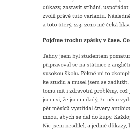
důkazy, zastavit stíhání, uspořádat
zvolil právě tuto variantu. Násle
a toto úterý, 2.3. 2010 mě čeká hlavn
Pojďme trochu zpátky v čase. C
Tehdy jsem byl studentem pomaturit
připravoval se na státnice z anglič
vysokou školu. Pěkně mi to zkomplik
ke studiu a musel jsem se zadlužit,
tomu mít i zdravotní problémy, což 
jsem si, že jsem mladý, že něco vydr
pět měsíců vystřídal čtvery antibio
mnou, abych se dal do kupy. Každop
Nic jsem nesdílel, a jediné důkazy,