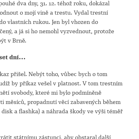
pouhé dva dny, 31. 12. téhož roku, dokázal
dnout o mojí vině a trestu. Vydal trestní
do vlastních rukou. Jen byl vhozen do
čený, a já si ho nemohl vyzvednout, protože
ýt v Brně.
eset dní…
kaz přišel. Nebýt toho, vůbec bych o tom
udíž by příkaz vešel v platnost. V tom trestním
nětí svobody, které mi bylo podmíněně
ti měsíců, propadnutí věcí zabavených během
í disk a flashka) a náhrada škody ve výši téměř
rátit státnímu zástupci, aby obstaral další