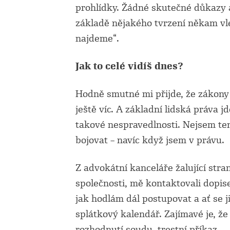
prohlídky. Žádné skutečné důkazy a
základě nějakého tvrzení někam vle
najdeme“.
Jak to celé vidíš dnes?
Hodně smutné mi přijde, že zákony js
ještě víc. A základní lidská práva 
takové nespravedlnosti. Nejsem ten 
bojovat – navíc když jsem v právu.
Z advokátní kanceláře žalující stra
společnosti, mě kontaktovali dopise
jak hodlám dál postupovat a ať se j
splátkový kalendář. Zajímavé je, že
rozhodnutí soudu, trestní příkaz.